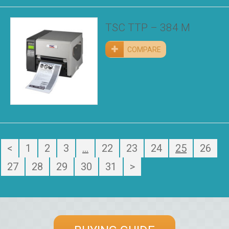
TSC TTP – 384 M
COMPARE
<
1
2
3
…
22
23
24
25
26
27
28
29
30
31
>