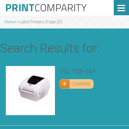
Home
> Label Printers (Page 25)
Search Results for:
TSC TDP-247
COMPARE